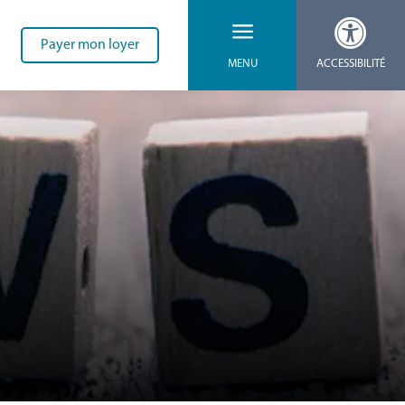

a
Payer mon loyer
ACCESSIBILITÉ
MENU