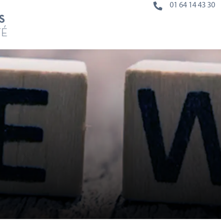

01 64 14 43 30