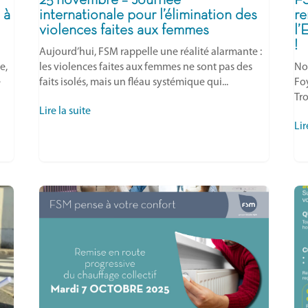
25 novembre – Journée
FS
 à
internationale pour l’élimination des
re
violences faites aux femmes
l’
!
Aujourd’hui, FSM rappelle une réalité alarmante :
e,
les violences faites aux femmes ne sont pas des
No
e
faits isolés, mais un fléau systémique qui...
Fo
Tro
Lire la suite
Lir