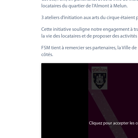
locataires du quartier de l’Almont à Melun.
3 ateliers d’initiation aux arts du cirque étaient 
Cette initiative souligne notre engagement à tr
la vie des locataires et de proposer des activité
FSM tient à remercier ses partenaires, la Ville
côtés.
Cliquez pour accepter les 