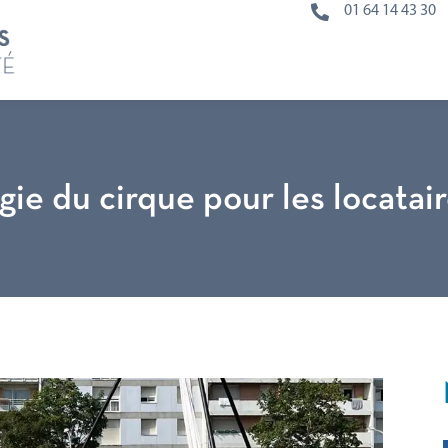

01 64 14 43 30
ie du cirque pour les locata