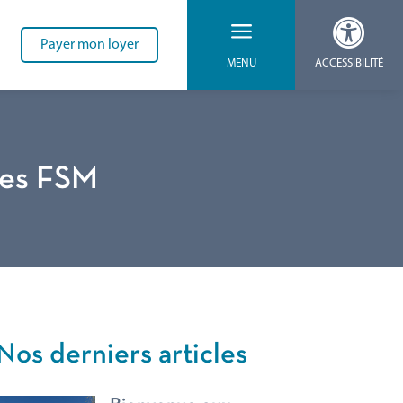

a
Payer mon loyer
ACCESSIBILITÉ
MENU
ires FSM
Nos derniers articles