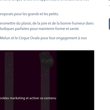
proposés pour les grands et les petits.
ansmettre du plaisir, de la joie et de la bonne humeur dans
s ludiques parfaites pour maintenir forme et santé.
 de Melun et le Cirque Ovale pour leur engagement à nos
cookies marketing et activer ce contenu